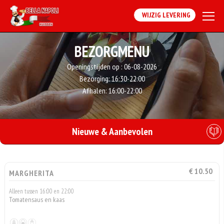
WIJZIG LEVERING
BEZORGMENU
Openingstijden op :
06-08-2026
Bezorging:
16:30-22:00
Afhalen:
16:00-22:00
Nieuwe & Aanbevolen
€ 10.50
MARGHERITA
Alleen tussen 16:00 en 22:00
Tomatensaus en kaas