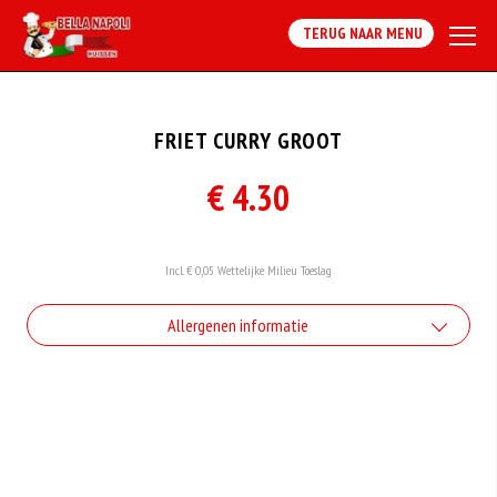
TERUG NAAR MENU
FRIET CURRY GROOT
€ 4.30
Incl. € 0,05 Wettelijke Milieu Toeslag
Allergenen informatie
Gluten is een eiwit dat van nature voorkomt in bepaalde granen.
Voorbeelden van glutenhoudende granen zijn tarwe, kamut, spelt, gerst en
rogge. Gluten geven elasticiteit aan de producten die van het meel gemaakt
worden. Hoe meer gluten het meel bevat, des
Eieren worden verwerkt in heel veel producten. Kippeneieren zijn de meest
gebruikte soorten eieren. Kippenei-eiwit kan hierbij allergische reacties
veroorzaken.