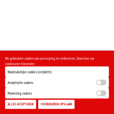
Zuivel past in een gezonde voeding. Koemelk-allergie is echter de meest
voorkomende voedselallergie.
We gebruiken cookies om uw ervaring te verbeteren. Selecteer uw
voorkeuren hieronder:
Noodzakelijke cookies (verplicht)
Analytische cookies
Marketing cookies
ALLES ACCEPTEREN
VOORKEUREN OPSLAAN
TOEVOEGEN