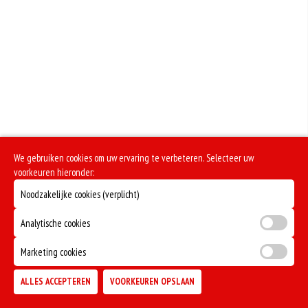
Zuivel past in een gezonde voeding. Koemelk-allergie is echter de meest
voorkomende voedselallergie.
We gebruiken cookies om uw ervaring te verbeteren. Selecteer uw
voorkeuren hieronder:
Noodzakelijke cookies (verplicht)
Analytische cookies
Marketing cookies
ALLES ACCEPTEREN
VOORKEUREN OPSLAAN
TOEVOEGEN