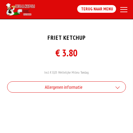
TERUG NAAR MENU
FRIET KETCHUP
€ 3.80
Incl. € 0,05 Wettelijke Milieu Toeslag
Allergenen informatie
Gluten is een eiwit dat van nature voorkomt in bepaalde granen.
Voorbeelden van glutenhoudende granen zijn tarwe, kamut, spelt, gerst en
rogge. Gluten geven elasticiteit aan de producten die van het meel gemaakt
worden. Hoe meer gluten het meel bevat, des
Eieren worden verwerkt in heel veel producten. Kippeneieren zijn de meest
gebruikte soorten eieren. Kippenei-eiwit kan hierbij allergische reacties
veroorzaken.